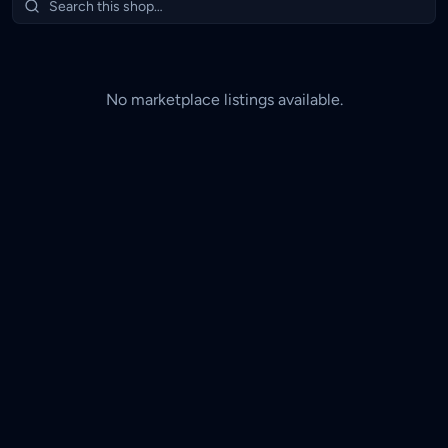
collector. Legacy TCG Shop — Your Local Trusted
TCG Store.
No marketplace listings available.